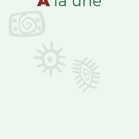
A
la une