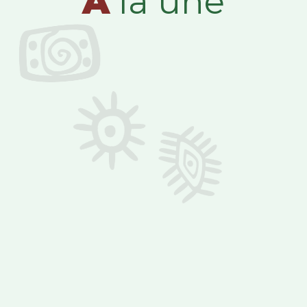
A
la une