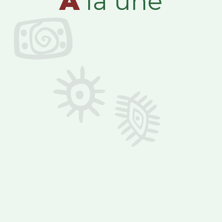
A
la une