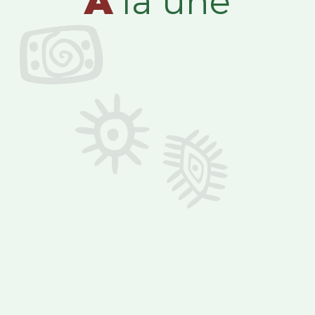
A
la une