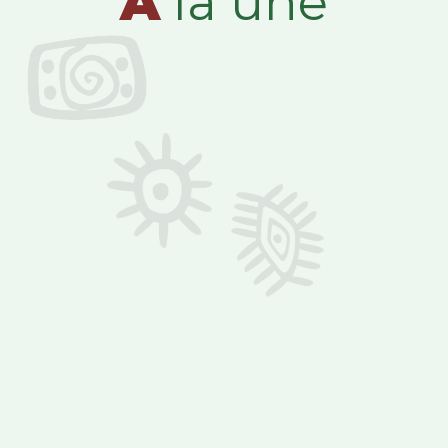
A
la une