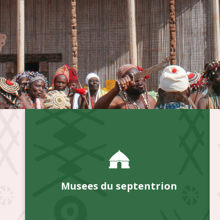
Musees du septentrion