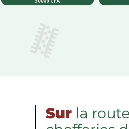
30000
CFA
Add to cart
Sur
la rout