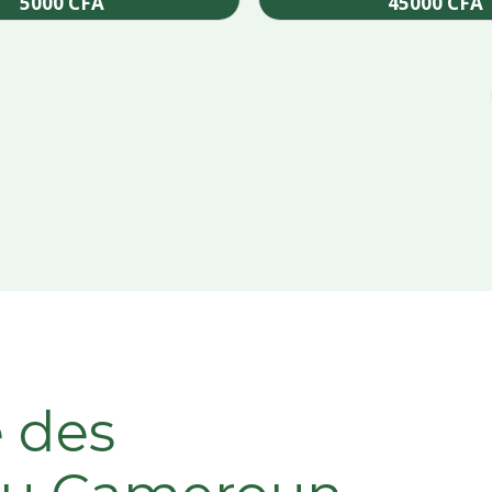
5000
CFA
45000
CFA
Add to cart
Add to cart
e des