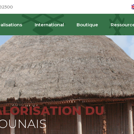
692300
alisations
International
Boutique
Ressourc
PA
ALORISATION DU