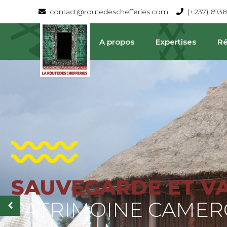
contact@routedeschefferies.com
(+237) 693
A propos
Expertises
Ré
SAUVEGARDE ET V
La Route Des Chefferies