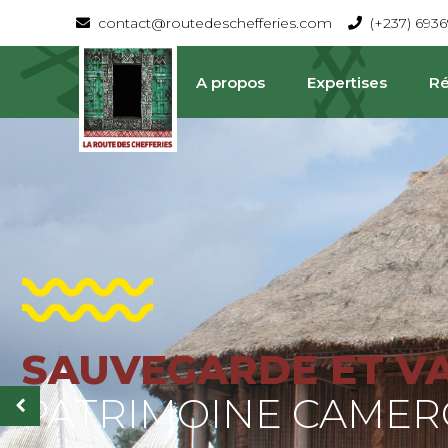
contact@routedeschefferies.com
(+237) 693
A propos
Expertises
Ré
SAUVEGARDE ET V
La Route Des Chefferies