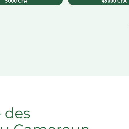
5000
CFA
45000
CFA
Add to cart
Add to cart
e des