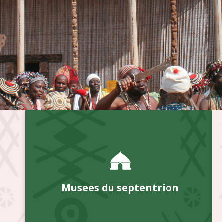
Musees du septentrion