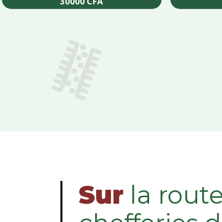
30000
CFA
Add to cart
Sur
la rout