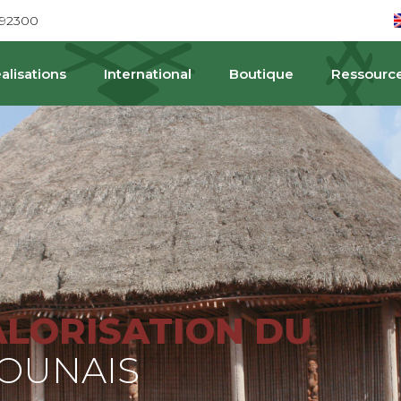
692300
alisations
International
Boutique
Ressourc
P
ALORISATION DU