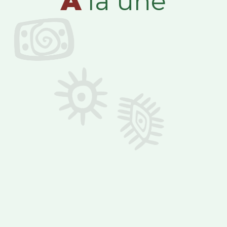
A
la une