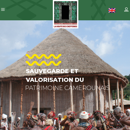
SAUVEGARD
ET
VALORISATI
DU