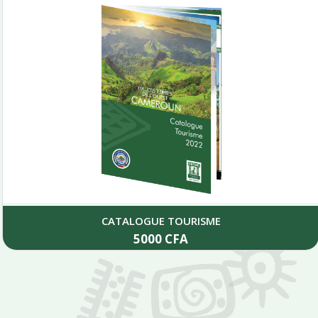
ALOGUE TOURISME
LES CI
5000
CFA
Add to cart