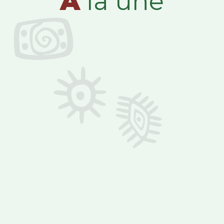
A
la une