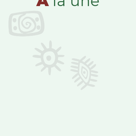
A
la une