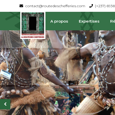
contact@routedeschefferies.com
(+237) 693
A propos
Expertises
Ré