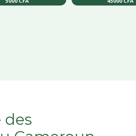
5000
CFA
45000
CFA
Add to cart
Add to cart
e des