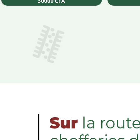
30000
CFA
Add to cart
Sur
la rout