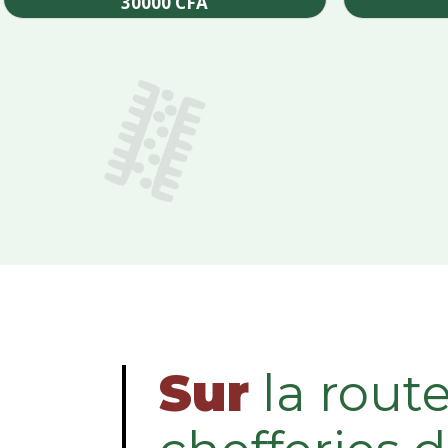
30000
CFA
Add to cart
Sur
la rout