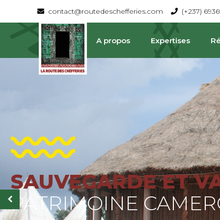
contact@routedeschefferies.com
(+237) 693
A propos
Expertises
Ré
SAUVEGARDE ET V
La Route Des Chefferies