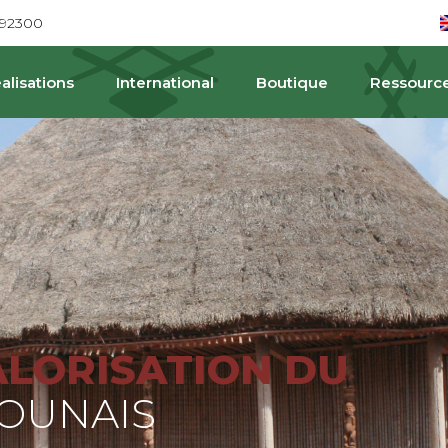
692300
alisations
International
Boutique
Ressourc
PAT
ALORISATION DU