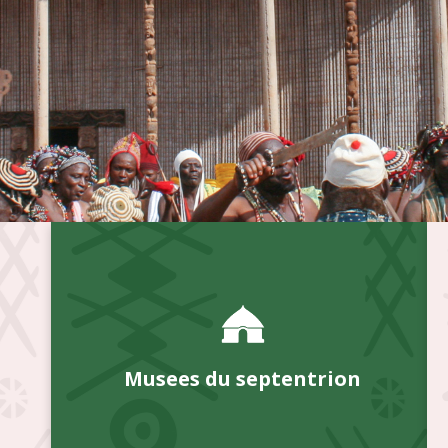
Musees du septentrion