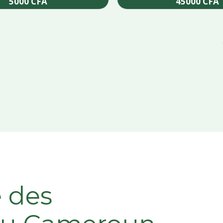
5000
CFA
45000
CFA
Add to cart
Add to cart
e des