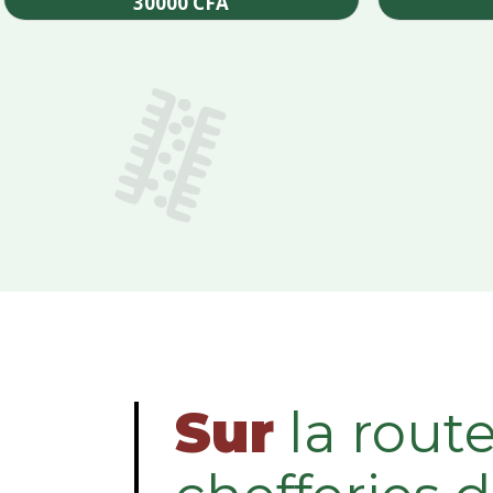
30000
CFA
Add to cart
Sur
la rout