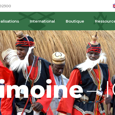
692300
alisations
International
Boutique
Ressourc
– 
rimoine