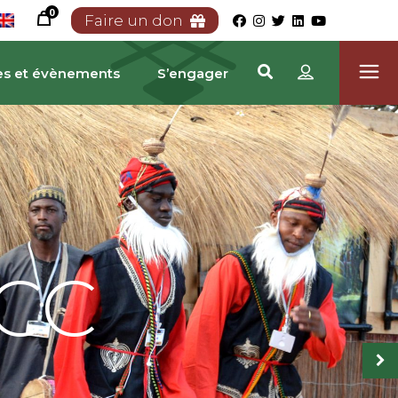
0
Faire un don
es et évènements
S’engager
ICC