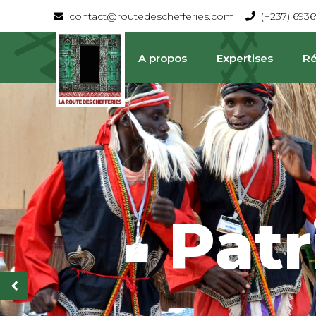
contact@routedeschefferies.com
(+237) 693
A propos
Expertises
Ré
Pat