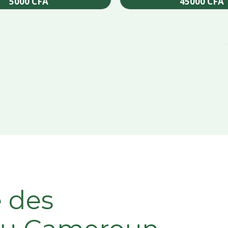
5000
CFA
45000
CFA
Add to cart
Add to cart
e des