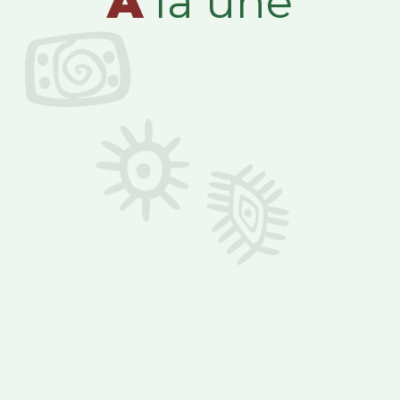
A
la une