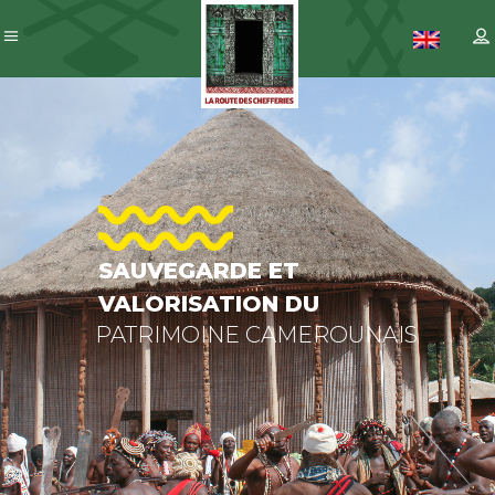
SAUVEGARDE
ET
VALORISATIO
DU