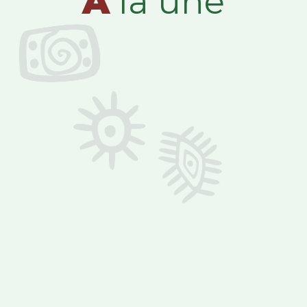
A
la une