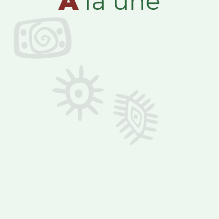
A
la une