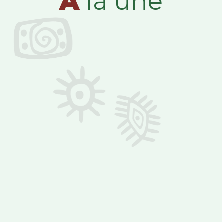
A
la une