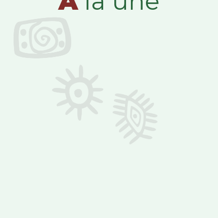
A
la une