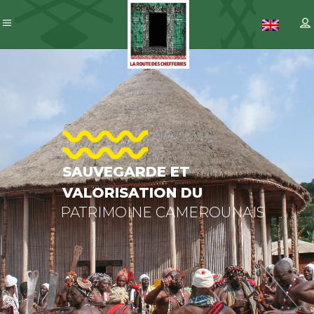
SAUVEGARD
ET
VALORISATI
DU