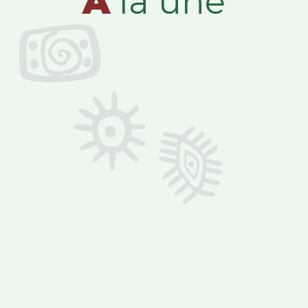
A
la une