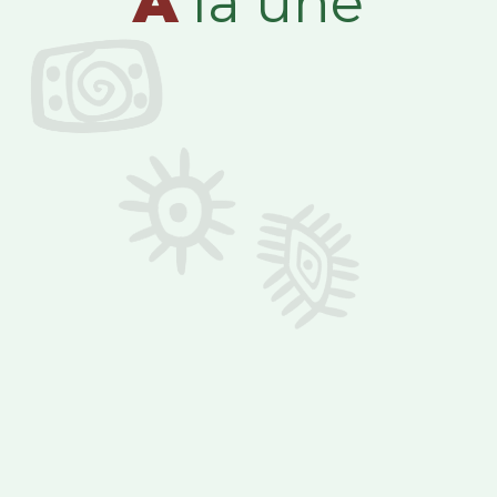
A
la une