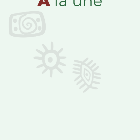
A
la une