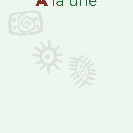
A
la une