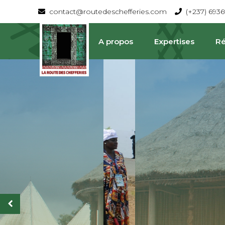
contact@routedeschefferies.com
(+237) 693
A propos
Expertises
Ré