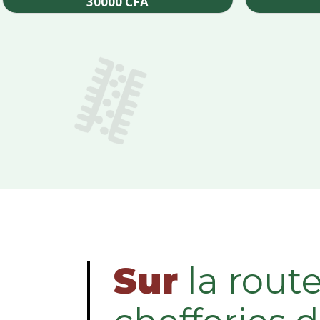
30000
CFA
Add to cart
Sur
la rout