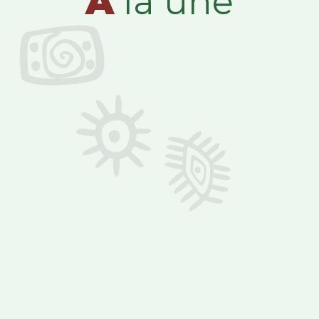
A
la une