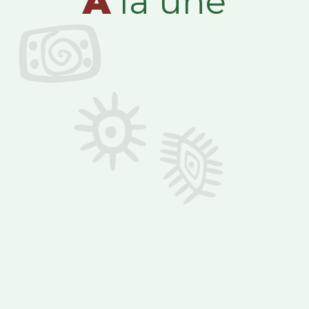
A
la une