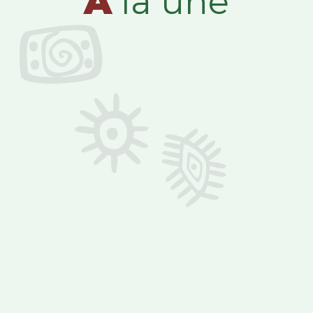
A
la une