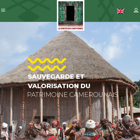
SAUVEGAR
ET
VALORISAT
DU