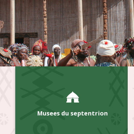
Musees du septentrion