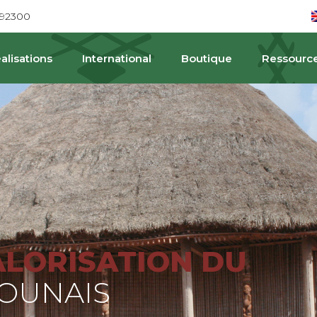
692300
alisations
International
Boutique
Ressourc
PAT
ALORISATION DU