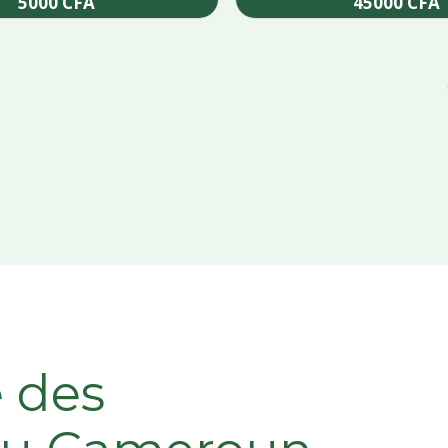
5000
CFA
45000
CFA
Add to cart
Add to cart
e des