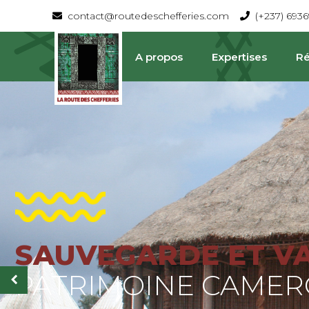
contact@routedeschefferies.com
(+237) 693
A propos
Expertises
Ré
SAUVEGARDE ET V
La Route Des Chefferies