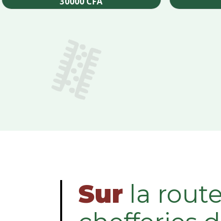
30000
CFA
Add to cart
Sur
la rout