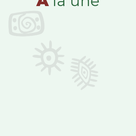
A
la une