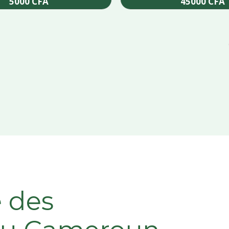
5000
CFA
45000
CFA
Add to cart
Add to cart
e des