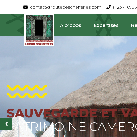
contact@routedeschefferies.com
(+237) 693
A propos
Expertises
Ré
SAUVEGARDE ET V
La Route Des Chefferies