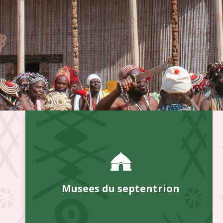
Musees du septentrion