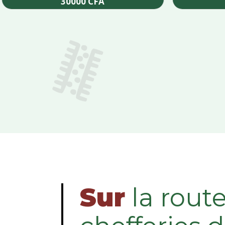
30000
CFA
Add to cart
Sur
la rout