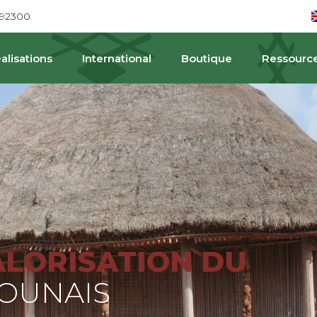
692300
alisations
International
Boutique
Ressourc
PA
ALORISATION DU