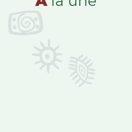
A
la une