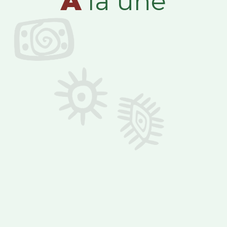
A
la une