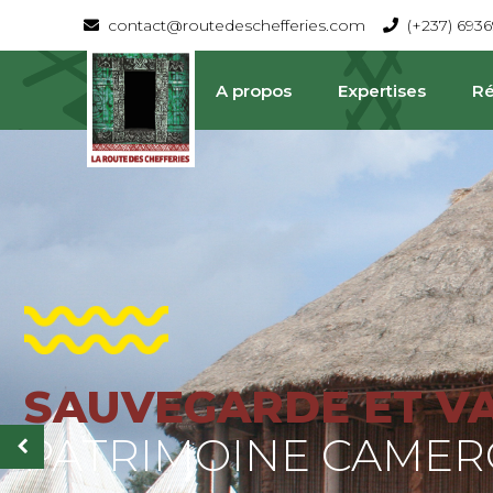
contact@routedeschefferies.com
(+237) 693
A propos
Expertises
Ré
SAUVEGARDE ET V
La Route Des Chefferies