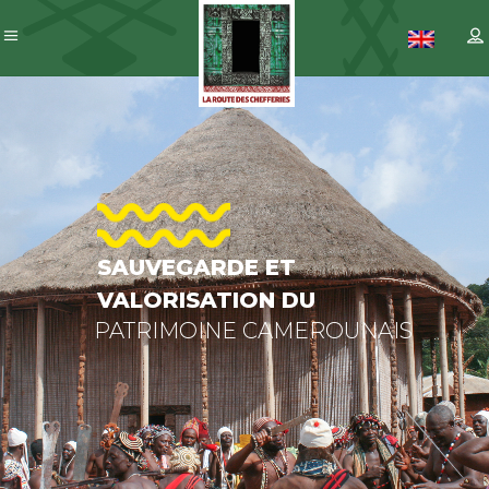
SAUVEGAR
ET
VALORISAT
DU