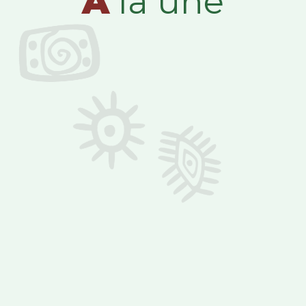
A
la une