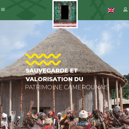
SAUVEGARD
ET
VALORISATI
DU