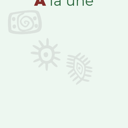
A
la une