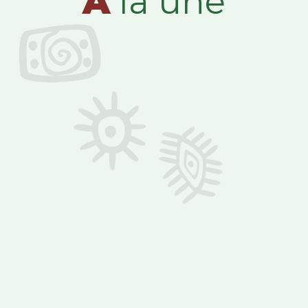
A
la une