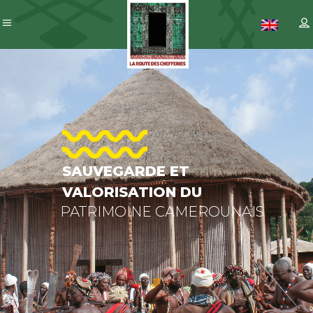
SAUVEGARD
ET
VALORISAT
DU