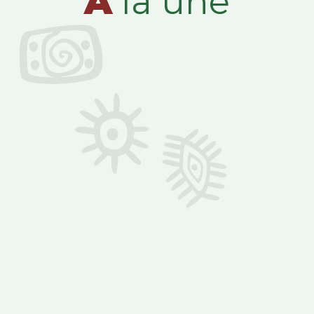
A
la une