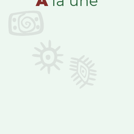
A
la une