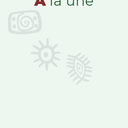
A
la une