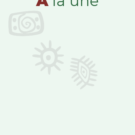
A
la une