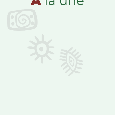
A
la une