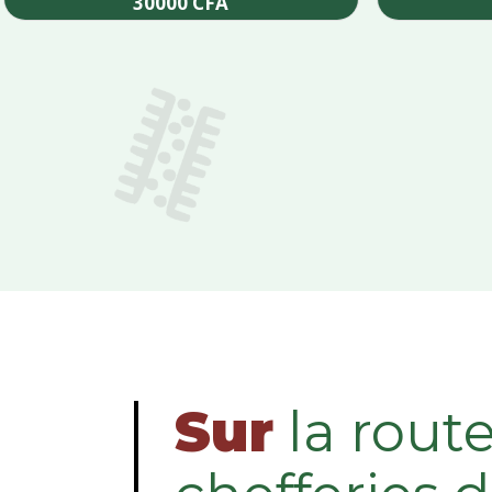
30000
CFA
Add to cart
Sur
la rout