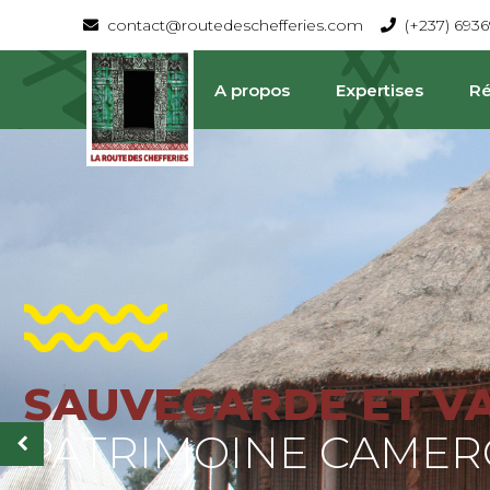
contact@routedeschefferies.com
(+237) 693
A propos
Expertises
Ré
SAUVEGARDE ET V
La Route Des Chefferies