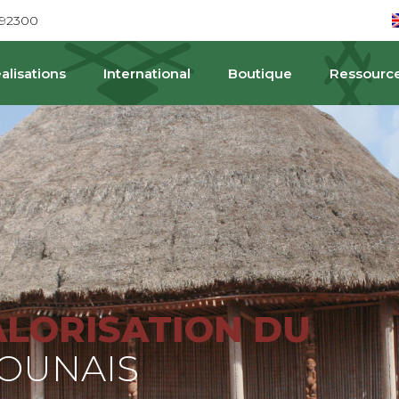
692300
alisations
International
Boutique
Ressourc
PAT
ALORISATION DU