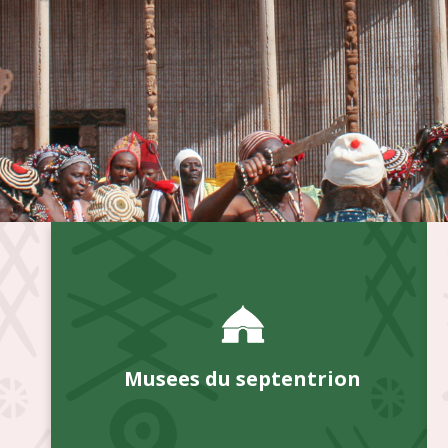
Musees du septentrion