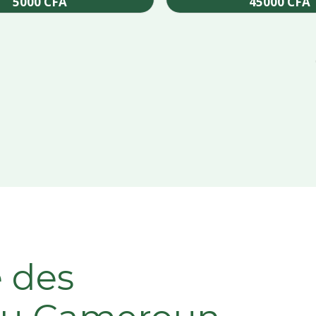
5000
CFA
45000
CFA
Add to cart
Add to cart
e des