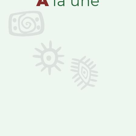
A
la une