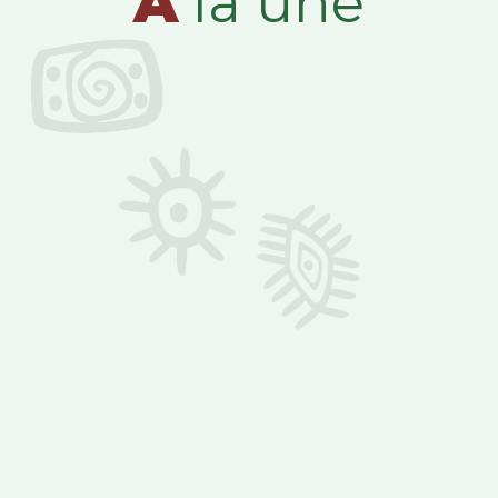
A
la une