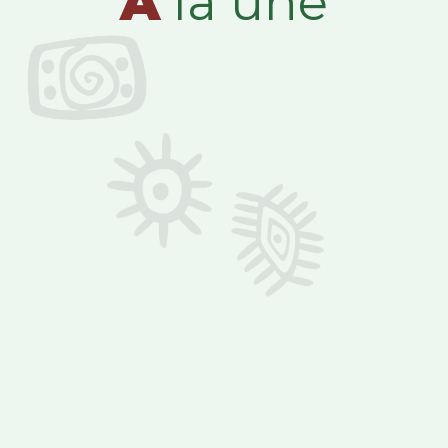
A
la une