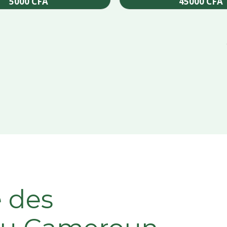
5000
CFA
45000
CFA
Add to cart
Add to cart
e des