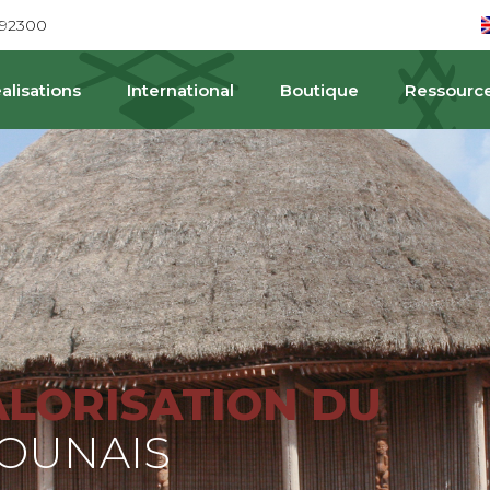
692300
alisations
International
Boutique
Ressourc
PA
ALORISATION DU