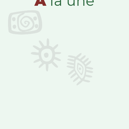
A
la une