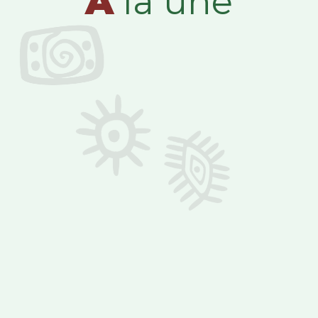
A
la une