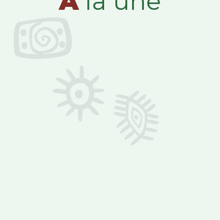
A
la une