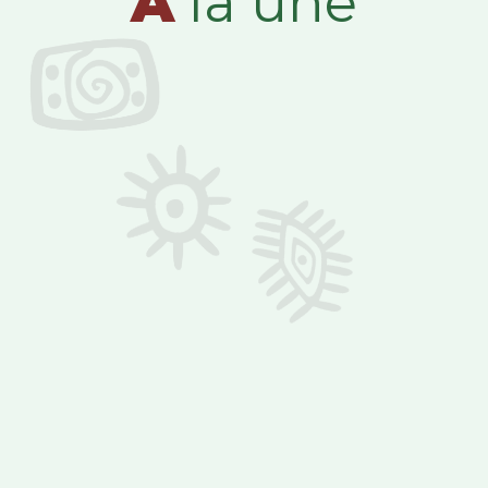
A
la une