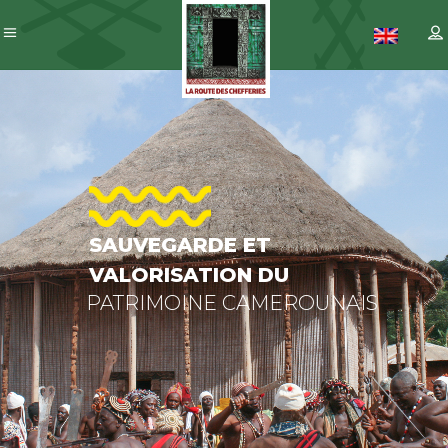
SAUVEGAR
ET
VALORISAT
DU