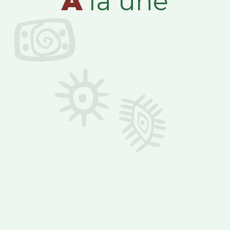
A
la une