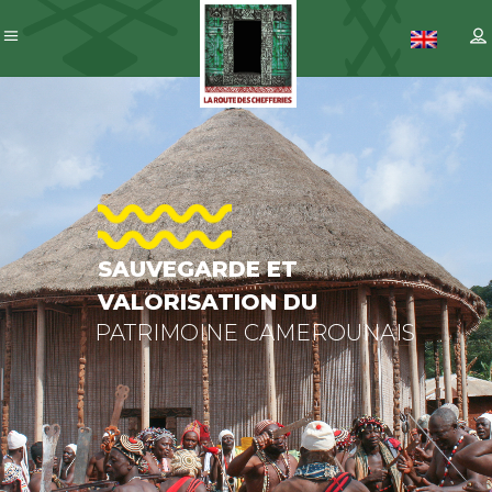
SAUVEGARD
ET
VALORISATI
DU